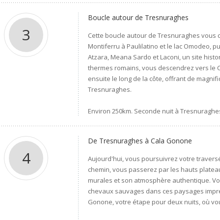
Boucle autour de Tresnuraghes
3
Cette boucle autour de Tresnuraghes vous co
Montiferru à Paulilatino et le lac Omodeo, pu
Atzara, Meana Sardo et Laconi, un site histo
thermes romains, vous descendrez vers le Ca
ensuite le long de la côte, offrant de magni
Tresnuraghes.
Environ 250km. Seconde nuit à Tresnuraghe
De Tresnuraghes à Cala Gonone
4
Aujourd'hui, vous poursuivrez votre traversé
chemin, vous passerez par les hauts plateau
murales et son atmosphère authentique. Vou
chevaux sauvages dans ces paysages impress
Gonone, votre étape pour deux nuits, où vou