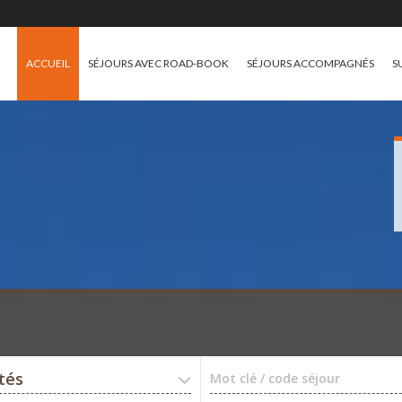
ACCUEIL
SÉJOURS AVEC ROAD-BOOK
SÉJOURS ACCOMPAGNÉS
S
ités
Mot clé / code séjour