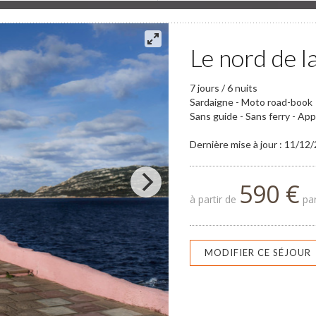
Le nord de l
7 jours / 6 nuits
Sardaigne - Moto road-book
Sans guide - Sans ferry - Ap
Dernière mise à jour : 11/12
590 €
à partir de
par
MODIFIER CE SÉJOUR