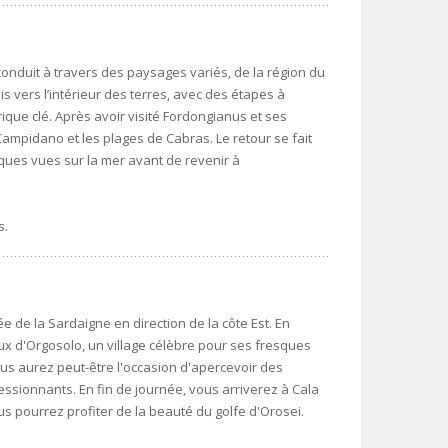
nduit à travers des paysages variés, de la région du
is vers l’intérieur des terres, avec des étapes à
rique clé. Après avoir visité Fordongianus et ses
mpidano et les plages de Cabras. Le retour se fait
fiques vues sur la mer avant de revenir à
s.
e de la Sardaigne en direction de la côte Est. En
x d'Orgosolo, un village célèbre pour ses fresques
s aurez peut-être l'occasion d'apercevoir des
ionnants. En fin de journée, vous arriverez à Cala
s pourrez profiter de la beauté du golfe d'Orosei.