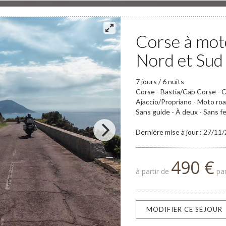
Corse à moto
Nord et Sud
7 jours / 6 nuits
Corse - Bastia/Cap Corse - C
Ajaccio/Propriano - Moto ro
Sans guide - À deux - Sans f
Dernière mise à jour : 27/11
490 €
à partir de
par
MODIFIER CE SÉJOUR