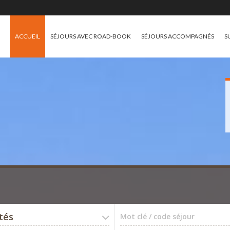
ACCUEIL
SÉJOURS AVEC ROAD-BOOK
SÉJOURS ACCOMPAGNÉS
S
ités
Mot clé / code séjour