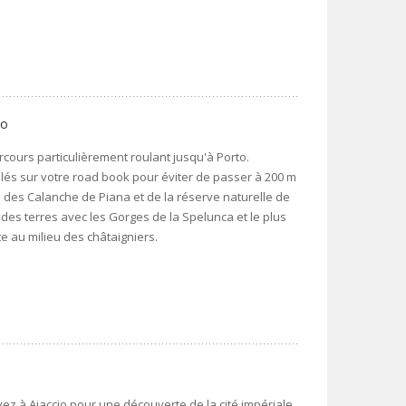
to
ours particulièrement roulant jusqu'à Porto.
lés sur votre road book pour éviter de passer à 200 m
à des Calanche de Piana et de la réserve naturelle de
 des terres avec les Gorges de la Spelunca et le plus
te au milieu des châtaigniers.
ivez à Ajaccio pour une découverte de la cité impériale.