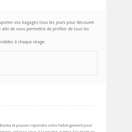
nsporter vos bagages tous les jours pour découvrir
afin de vous permettre de profiter de tous les
endides à chaque virage.
à Bastia et pouvez rejoindre votre hébergement pour
nvies, relaxez-vous à la piscine, partez à la plage ou