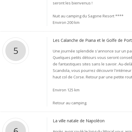
seront les bienvenus !
Nuit au camping du Sagone Resort ****
Environ 200 km
Les Calanche de Piana et le Golfe de Por
5
Une journée splendide s'annonce sur un parc
Quelques petits détours vous seront conseil
de fantastiques sites sans le savoir. Au-del
Scandola, vous pourrez découvrir l'intérieur
haut col de Corse. Retour par une petite rou
Environ 125 km
Retour au camping.
La ville natale de Napoléon
6
Après avoir roulé le long du littoral vous arr