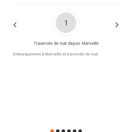
1
Traversée de nuit depuis Marseille
Embarquement à Marseille et traversée de nuit.
Partez 
Bonifac
pittore
entre m
rejoind
golfe d
du Sud,
Enviro
Nuit à A